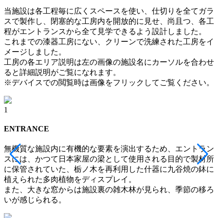
当施設は各工程毎に広くスペースを使い、仕切りを全てガラ
スで製作し、閉塞的な工房内を開放的に見せ、尚且つ、各工
程がエントランスから全て見学できるよう設計しました。
これまでの漆器工房にない、クリーンで洗練された工房をイ
メージしました。
工房の各エリア説明は左の画像の施設名にカーソルを合わせ
ると詳細説明がご覧になれます。
※デバイスでの閲覧時は画像をフリックしてご覧ください。
1
2
ENTRANCE
無機質な施設内に有機的な要素を演出するため、エントラン
スには、かつて日本家屋の梁として使用される目的で製材所
に保管されていた、栃ノ木を再利用した什器に九谷焼の鉢に
植えられた多肉植物をディスプレイ。
また、大きな窓からは施設裏の雑木林が見られ、季節の移ろ
いが感じられる。