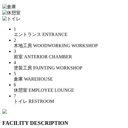
1
エントランス
ENTRANCE
2
木地工房
WOODWORKING WORKSHOP
3
前室
ANTERIOR CHAMBER
4
塗装工房
PAINTING WORKSHOP
5
倉庫
WAREHOUSE
6
休憩室
EMPLOYEE LOUNGE
7
トイレ
RESTROOM
FACILITY DESCRIPTION