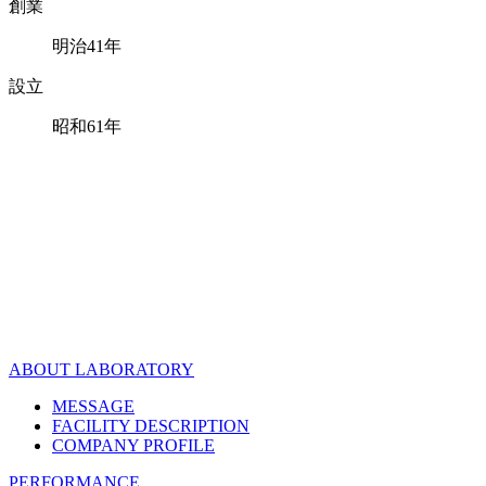
創業
明治41年
設立
昭和61年
ABOUT LABORATORY
MESSAGE
FACILITY DESCRIPTION
COMPANY PROFILE
PERFORMANCE